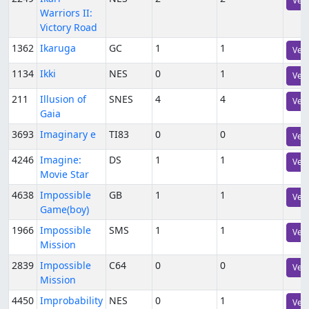
Vers
Warriors II:
Victory Road
1362
Ikaruga
GC
1
1
Vers
1134
Ikki
NES
0
1
Vers
211
Illusion of
SNES
4
4
Vers
Gaia
3693
Imaginary e
TI83
0
0
Vers
4246
Imagine:
DS
1
1
Vers
Movie Star
4638
Impossible
GB
1
1
Vers
Game(boy)
1966
Impossible
SMS
1
1
Vers
Mission
2839
Impossible
C64
0
0
Vers
Mission
4450
Improbability
NES
0
1
Vers