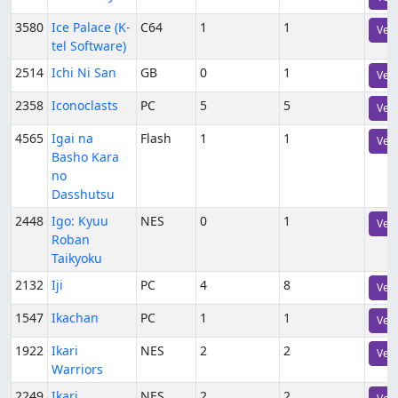
3580
Ice Palace (K-
C64
1
1
Vers
tel Software)
2514
Ichi Ni San
GB
0
1
Vers
2358
Iconoclasts
PC
5
5
Vers
4565
Igai na
Flash
1
1
Vers
Basho Kara
no
Dasshutsu
2448
Igo: Kyuu
NES
0
1
Vers
Roban
Taikyoku
2132
Iji
PC
4
8
Vers
1547
Ikachan
PC
1
1
Vers
1922
Ikari
NES
2
2
Vers
Warriors
2249
Ikari
NES
2
2