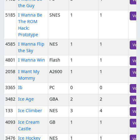
the Guy
5185
I Wanna Be
SNES
1
1
Vers
The ROM
Hack:
Prototype
4585
I Wanna Flip
NES
1
1
Vers
the Sky
4801
I Wanna Win
Flash
1
1
Vers
2058
I Want My
A2600
1
1
Vers
Mommy
3365
Ib
PC
0
0
Vers
3482
Ice Age
GBA
2
2
Vers
133
Ice Climber
NES
3
4
Vers
4093
Ice Cream
GB
1
1
Vers
Castle
3476
Ice Hockey
NES
1
1
Vers