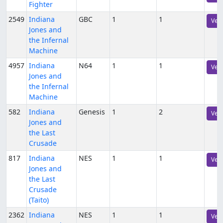
Fighter
2549
Indiana
GBC
1
1
Vers
Jones and
the Infernal
Machine
4957
Indiana
N64
1
1
Vers
Jones and
the Infernal
Machine
582
Indiana
Genesis
1
2
Vers
Jones and
the Last
Crusade
817
Indiana
NES
1
1
Vers
Jones and
the Last
Crusade
(Taito)
2362
Indiana
NES
1
1
Vers