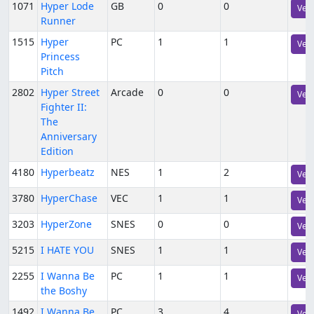
1071
Hyper Lode
GB
0
0
Vers
Runner
1515
Hyper
PC
1
1
Vers
Princess
Pitch
2802
Hyper Street
Arcade
0
0
Vers
Fighter II:
The
Anniversary
Edition
4180
Hyperbeatz
NES
1
2
Vers
3780
HyperChase
VEC
1
1
Vers
3203
HyperZone
SNES
0
0
Vers
5215
I HATE YOU
SNES
1
1
Vers
2255
I Wanna Be
PC
1
1
Vers
the Boshy
1492
I Wanna Be
PC
3
4
Vers