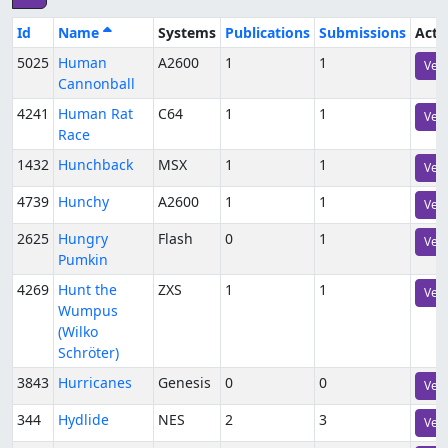
Id
Name
Systems
Publications
Submissions
Acti
5025
Human
A2600
1
1
Vers
Cannonball
4241
Human Rat
C64
1
1
Vers
Race
1432
Hunchback
MSX
1
1
Vers
4739
Hunchy
A2600
1
1
Vers
2625
Hungry
Flash
0
1
Vers
Pumkin
4269
Hunt the
ZXS
1
1
Vers
Wumpus
(Wilko
Schröter)
3843
Hurricanes
Genesis
0
0
Vers
344
Hydlide
NES
2
3
Vers