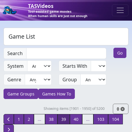
TASVideos
Tool-assisted game movies
When human skills are just not enough
Game List
Search
Go
System
Starts With
Genre
Group
Game Groups
Games How To
Showing items [1901 - 1950] of 5200
1
2
...
38
39
40
...
103
104